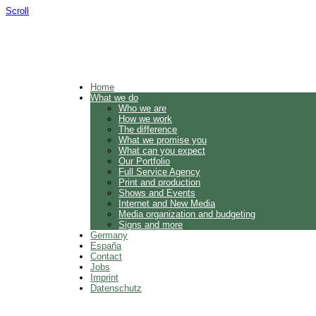
Scroll
Home
What we do
Who we are
How we work
The difference
What we promise you
What can you expect
Our Portfolio
Full Service Agency
Print and production
Shows and Events
Internet and New Media
Media organization and budgeting
Signs and more
Germany
España
Contact
Jobs
Imprint
Datenschutz