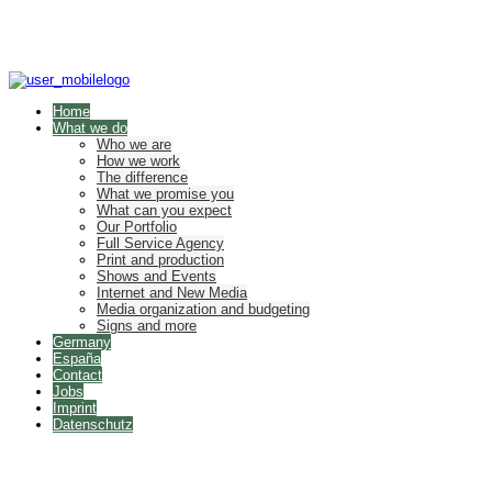
Home
What we do
Who we are
How we work
The difference
What we promise you
What can you expect
Our Portfolio
Full Service Agency
Print and production
Shows and Events
Internet and New Media
Media organization and budgeting
Signs and more
Germany
España
Contact
Jobs
Imprint
Datenschutz