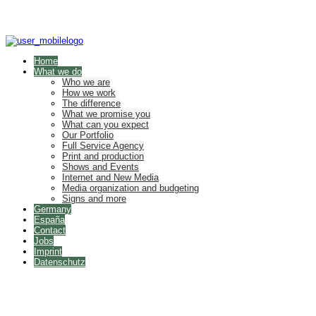
Home
What we do
Who we are
How we work
The difference
What we promise you
What can you expect
Our Portfolio
Full Service Agency
Print and production
Shows and Events
Internet and New Media
Media organization and budgeting
Signs and more
Germany
España
Contact
Jobs
Imprint
Datenschutz