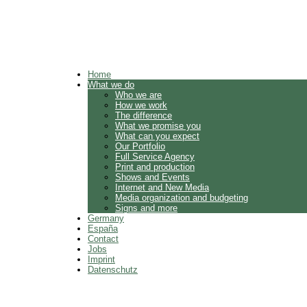
Home
What we do
Who we are
How we work
The difference
What we promise you
What can you expect
Our Portfolio
Full Service Agency
Print and production
Shows and Events
Internet and New Media
Media organization and budgeting
Signs and more
Germany
España
Contact
Jobs
Imprint
Datenschutz